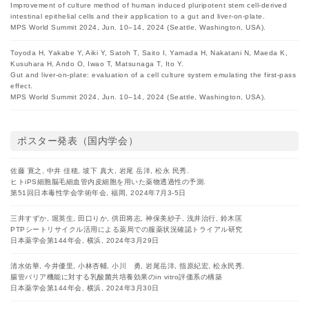
Improvement of culture method of human induced pluripotent stem cell-derived
intestinal epithelial cells and their application to a gut and liver-on-plate.
MPS World Summit 2024, Jun. 10–14, 2024 (Seattle, Washington, USA).
Toyoda H, Yakabe Y, Aiki Y, Satoh T, Saito I, Yamada H, Nakatani N, Maeda K,
Kusuhara H, Ando O, Iwao T, Matsunaga T, Ito Y.
Gut and liver-on-plate: evaluation of a cell culture system emulating the first-pass
effect.
MPS World Summit 2024, Jun. 10–14, 2024 (Seattle, Washington, USA).
ポスター発表（国内学会）
佐藤 寛之, 中井 佳穂, 坡下 真大, 岩尾 岳洋, 松永 民秀.
ヒトiPS細胞脳毛細血管内皮細胞を用いた薬物透過性の予測.
第51回日本毒性学会学術年会, 福岡, 2024年7月3-5日
三井すずか, 堀英生, 田口りか, 供田将志, 神保美紗子, 浅井治行, 鈴木匡
PTPシートリサイクル活用による薬局での服薬状況確認トライアル研究
日本薬学会第144年会, 横浜, 2024年3月29日
清水佑華, 今井優里, 小林杏輔, 小川 勇, 岩尾岳洋, 指原紀宏, 松永民秀.
腸管バリア機能に対する乳酸菌共培養効果のin vitro評価系の構築
日本薬学会第144年会, 横浜, 2024年3月30日