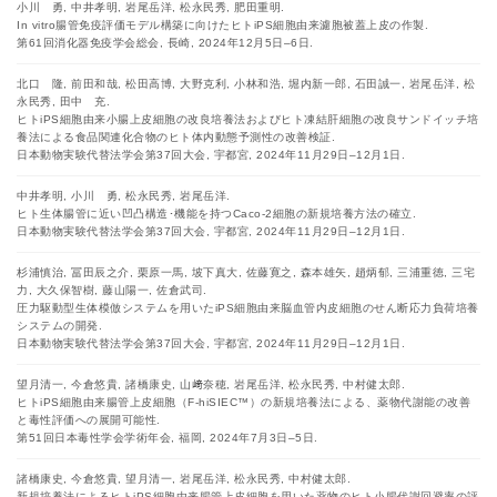
小川 勇, 中井孝明, 岩尾岳洋, 松永民秀, 肥田重明.
In vitro腸管免疫評価モデル構築に向けたヒトiPS細胞由来濾胞被蓋上皮の作製.
第61回消化器免疫学会総会, 長崎, 2024年12月5日–6日.
北口 隆, 前田和哉, 松田高博, 大野克利, 小林和浩, 堀内新一郎, 石田誠一, 岩尾岳洋, 松
永民秀, 田中 充.
ヒトiPS細胞由来小腸上皮細胞の改良培養法およびヒト凍結肝細胞の改良サンドイッチ培
養法による食品関連化合物のヒト体内動態予測性の改善検証.
日本動物実験代替法学会第37回大会, 宇都宮, 2024年11月29日–12月1日.
中井孝明, 小川 勇, 松永民秀, 岩尾岳洋.
ヒト生体腸管に近い凹凸構造･機能を持つCaco-2細胞の新規培養方法の確立.
日本動物実験代替法学会第37回大会, 宇都宮, 2024年11月29日–12月1日.
杉浦慎治, 冨田辰之介, 栗原一馬, 坡下真大, 佐藤寛之, 森本雄矢, 趙炳郁, 三浦重徳, 三宅
力, 大久保智樹, 藤山陽一, 佐倉武司.
圧力駆動型生体模倣システムを用いたiPS細胞由来脳血管内皮細胞のせん断応力負荷培養
システムの開発.
日本動物実験代替法学会第37回大会, 宇都宮, 2024年11月29日–12月1日.
望月清一, 今倉悠貴, 諸橋康史, 山﨑奈穂, 岩尾岳洋, 松永民秀, 中村健太郎.
ヒトiPS細胞由来腸管上皮細胞（F-hiSIEC™）の新規培養法による、薬物代謝能の改善
と毒性評価への展開可能性.
第51回日本毒性学会学術年会, 福岡, 2024年7月3日–5日.
諸橋康史, 今倉悠貴, 望月清一, 岩尾岳洋, 松永民秀, 中村健太郎.
新規培養法によるヒトiPS細胞由来腸管上皮細胞を用いた薬物のヒト小腸代謝回避率の評