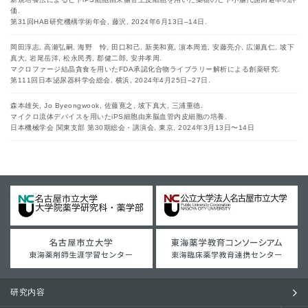
価.
第31回HAB研究機構学術年会, 藤沢, 2024年6月13日–14日.
岡田淳志, 高瀬弘嗣, 海野 怜, 田口和己, 新美和寛, 濵本周造, 安藤亮介, 広瀬真仁, 坡下
真大, 岩尾岳洋, 松永民秀, 郡健二郎, 安井孝周.
マクロファージ結晶貪食を用いたFDA承認化合物ライブラリー解析による創薬研究.
第111回日本泌尿器科学会総会, 横浜, 2024年4月25日–27日.
森本雄矢, Jo Byeongwook, 佐藤寛之, 坡下真大, 三浦重徳.
マイクロ流体デバイスを用いたiPS細胞由来脳血管内皮細胞の培養.
日本機械学会 関東支部 第30期総会・講演会, 東京, 2024年3月13日〜14日
研究内容