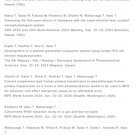
Hawaii, USA).
Nakai T, Sakai R, Fukaya M, Kitamura M, Shahin R, Matsunaga T, Iwao T.
Assessing the first-pass effects of felodipine with the small intestine-liver coupled
microphysiological system.
39th JSSX and 26th North American JSSX Meeting, Sep. 15–18, 2024 (Honolulu,
Hawaii, USA).
Kajita T, Hashita T, Hori E, Iwao T.
Development of a platelet generation evaluation system using human iPS cell-
derived megakaryocytes.
The 9th Nagoya / Gifu / Nanjing / Shenyang Symposium of Pharmaceutical
Sciences, Sep. 15–16, 2024 (Nagoya, Japan).
Shahin R, Sakai Y, Shirai K, Hashita T, Iwao T, Matsunaga T.
Convert suspension-type human primary hepatocytes to pleatable-type human
primary hepatocytes as a novel in vitro pharmacokinetic model to be used in MPS
for induction and efflux transporter assay at an affordable price.
MPS World Summit 2024, Jun. 10–14, 2024 (Seattle, Washington, USA).
Kitamura M, Iwao T, Matsunaga T.
Cytochrome P450 induction study on a gut and liver-on-plate.
MPS World Summit 2024, Jun. 10–14, 2024 (Seattle, Washington, USA).
Matsunaga T, Kitamura M, Shirai K, Fukaya M, Sakai Y, Saito I, Yamada H, Iwao
T.