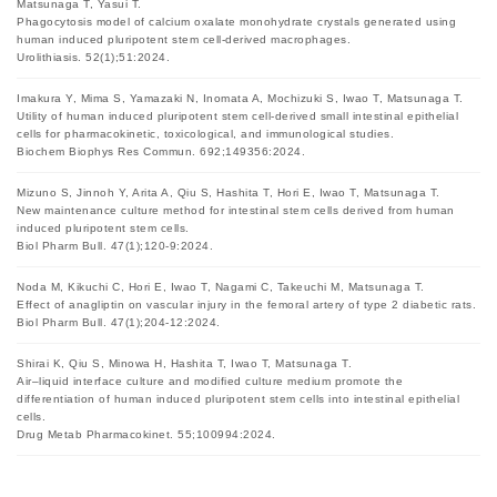
Matsunaga T, Yasui T.
Phagocytosis model of calcium oxalate monohydrate crystals generated using
human induced pluripotent stem cell-derived macrophages.
Urolithiasis. 52(1);51:2024.
Imakura Y, Mima S, Yamazaki N, Inomata A, Mochizuki S, Iwao T, Matsunaga T.
Utility of human induced pluripotent stem cell-derived small intestinal epithelial
cells for pharmacokinetic, toxicological, and immunological studies.
Biochem Biophys Res Commun. 692;149356:2024.
Mizuno S, Jinnoh Y, Arita A, Qiu S, Hashita T, Hori E, Iwao T, Matsunaga T.
New maintenance culture method for intestinal stem cells derived from human
induced pluripotent stem cells.
Biol Pharm Bull. 47(1);120-9:2024.
Noda M, Kikuchi C, Hori E, Iwao T, Nagami C, Takeuchi M, Matsunaga T.
Effect of anagliptin on vascular injury in the femoral artery of type 2 diabetic rats.
Biol Pharm Bull. 47(1);204-12:2024.
Shirai K, Qiu S, Minowa H, Hashita T, Iwao T, Matsunaga T.
Air–liquid interface culture and modified culture medium promote the
differentiation of human induced pluripotent stem cells into intestinal epithelial
cells.
Drug Metab Pharmacokinet. 55;100994:2024.