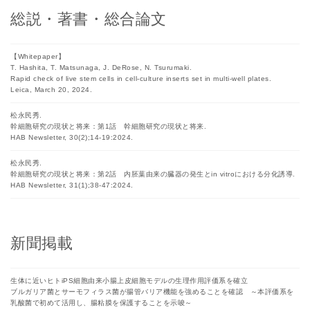
総説・著書・総合論文
【Whitepaper】
T. Hashita, T. Matsunaga, J. DeRose, N. Tsurumaki.
Rapid check of live stem cells in cell-culture inserts set in multi-well plates.
Leica, March 20, 2024.
松永民秀.
幹細胞研究の現状と将来：第1話 幹細胞研究の現状と将来.
HAB Newsletter, 30(2);14-19:2024.
松永民秀.
幹細胞研究の現状と将来：第2話 内胚葉由来の臓器の発生とin vitroにおける分化誘導.
HAB Newsletter, 31(1);38-47:2024.
新聞掲載
生体に近いヒトiPS細胞由来小腸上皮細胞モデルの生理作用評価系を確立
ブルガリア菌とサーモフィラス菌が腸管バリア機能を強めることを確認 ～本評価系を
乳酸菌で初めて活用し、腸粘膜を保護することを示唆～