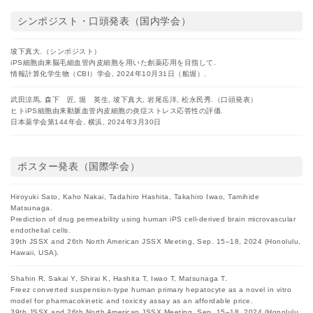
シンポジスト・口頭発表（国内学会）
坡下真大.（シンポジスト）
iPS細胞由来脳毛細血管内皮細胞を用いた創薬応用を目指して.
情報計算化学生物（CBI）学会, 2024年10月31日（船堀）.
武田涼馬, 森下 匠, 堀 英生, 坡下真大, 岩尾岳洋, 松永民秀.（口頭発表）
ヒトiPS細胞由来動脈血管内皮細胞の炎症ストレス応答性の評価.
日本薬学会第144年会, 横浜, 2024年3月30日
ポスター発表（国際学会）
Hiroyuki Sato, Kaho Nakai, Tadahiro Hashita, Takahiro Iwao, Tamihide
Matsunaga.
Prediction of drug permeability using human iPS cell-derived brain microvascular
endothelial cells.
39th JSSX and 26th North American JSSX Meeting, Sep. 15–18, 2024 (Honolulu,
Hawaii, USA).
Shahin R, Sakai Y, Shirai K, Hashita T, Iwao T, Matsunaga T.
Freez converted suspension-type human primary hepatocyte as a novel in vitro
model for pharmacokinetic and toxicity assay as an affordable price.
39th JSSX and 26th North American JSSX Meeting, Sep. 15–18, 2024 (Honolulu,