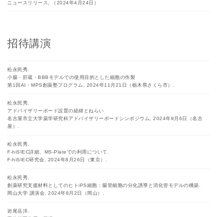
ニュースリリース, （2024年4月24日）
招待講演
松永民秀.
小腸・肝蔵・BBBモデルでの使用目的とした細胞の作製
第1回AI・MPS創薬塾プログラム, 2024年11月21日（栃木県さくら市）.
松永民秀.
アドバイザリーボード設置の経緯とねらい
名古屋市立大学薬学研究科アドバイザリーボードシンポジウム, 2024年9月6日（名古
屋）.
松永民秀.
F-hiSIEC詳細、MS-Plateでの利用について.
F-hiSIEC研究会, 2024年8月26日（東京）.
松永民秀.
創薬研究支援材料としてのヒトiPS細胞：腸管細胞の分化誘導と消化管モデルの構築.
岡山大学 講演会, 2024年8月2日（岡山）.
岩尾岳洋.