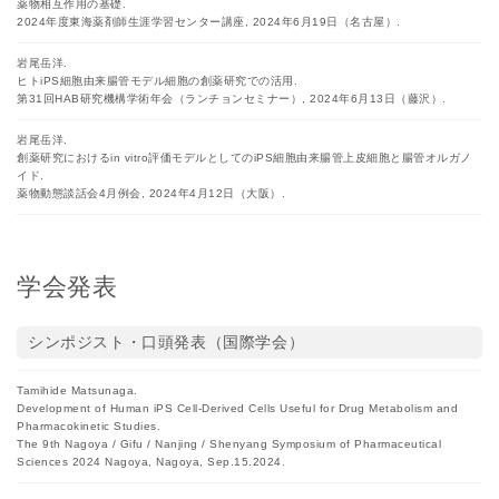
薬物相互作用の基礎.
2024年度東海薬剤師生涯学習センター講座, 2024年6月19日（名古屋）.
岩尾岳洋.
ヒトiPS細胞由来腸管モデル細胞の創薬研究での活用.
第31回HAB研究機構学術年会（ランチョンセミナー）, 2024年6月13日（藤沢）.
岩尾岳洋.
創薬研究におけるin vitro評価モデルとしてのiPS細胞由来腸管上皮細胞と腸管オルガノ
イド.
薬物動態談話会4月例会, 2024年4月12日（大阪）.
学会発表
シンポジスト・口頭発表（国際学会）
Tamihide Matsunaga.
Development of Human iPS Cell-Derived Cells Useful for Drug Metabolism and
Pharmacokinetic Studies.
The 9th Nagoya / Gifu / Nanjing / Shenyang Symposium of Pharmaceutical
Sciences 2024 Nagoya, Nagoya, Sep.15.2024.