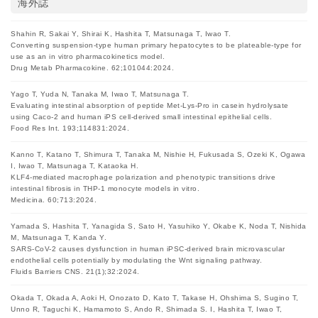
海外誌
Shahin R, Sakai Y, Shirai K, Hashita T, Matsunaga T, Iwao T.
Converting suspension-type human primary hepatocytes to be plateable-type for
use as an in vitro pharmacokinetics model.
Drug Metab Pharmacokine. 62;101044:2024.
Yago T, Yuda N, Tanaka M, Iwao T, Matsunaga T.
Evaluating intestinal absorption of peptide Met-Lys-Pro in casein hydrolysate
using Caco-2 and human iPS cell-derived small intestinal epithelial cells.
Food Res Int. 193;114831:2024.
Kanno T, Katano T, Shimura T, Tanaka M, Nishie H, Fukusada S, Ozeki K, Ogawa
I, Iwao T, Matsunaga T, Kataoka H.
KLF4-mediated macrophage polarization and phenotypic transitions drive
intestinal fibrosis in THP-1 monocyte models in vitro.
Medicina. 60;713:2024.
Yamada S, Hashita T, Yanagida S, Sato H, Yasuhiko Y, Okabe K, Noda T, Nishida
M, Matsunaga T, Kanda Y.
SARS-CoV-2 causes dysfunction in human iPSC-derived brain microvascular
endothelial cells potentially by modulating the Wnt signaling pathway.
Fluids Barriers CNS. 21(1);32:2024.
Okada T, Okada A, Aoki H, Onozato D, Kato T, Takase H, Ohshima S, Sugino T,
Unno R, Taguchi K, Hamamoto S, Ando R, Shimada S. I, Hashita T, Iwao T,