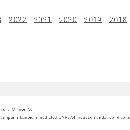
3
2022
2021
2020
2019
2018
ra K, Ohmori S.
impair rifampicin-mediated CYP3A4 induction under condition