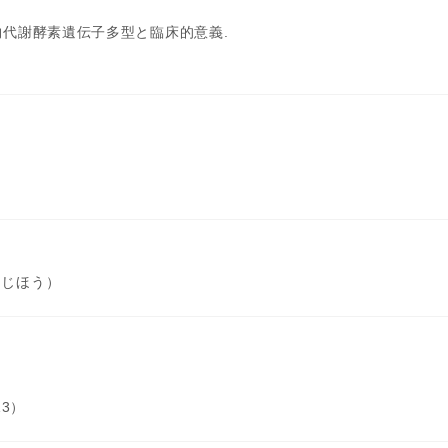
物代謝酵素遺伝子多型と臨床的意義.
（じほう）
」
013）