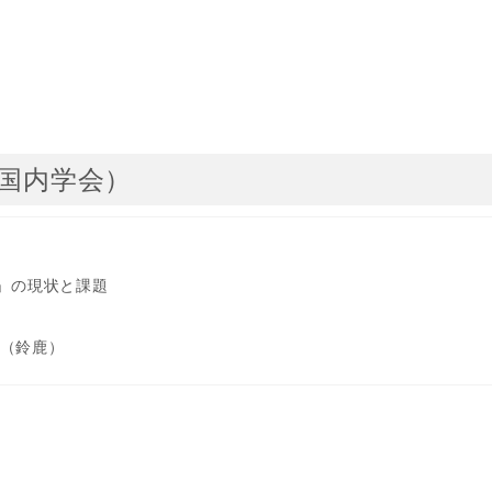
国内学会）
」の現状と課題
,（鈴鹿）