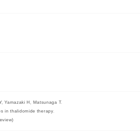
, Yamazaki H, Matsunaga T.
s in thalidomide therapy.
eview)