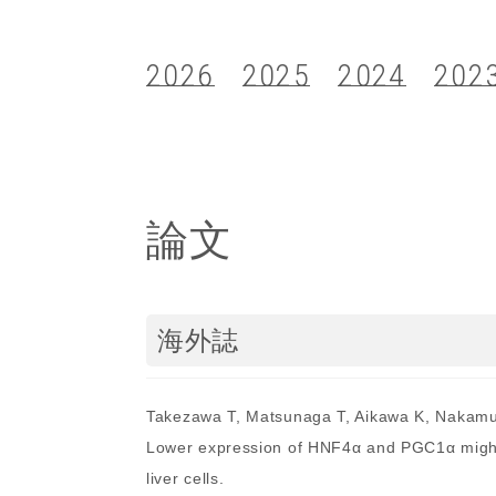
2026
2025
2024
202
論文
海外誌
Takezawa T, Matsunaga T, Aikawa K, Nakamu
Lower expression of HNF4α and PGC1α might 
liver cells.