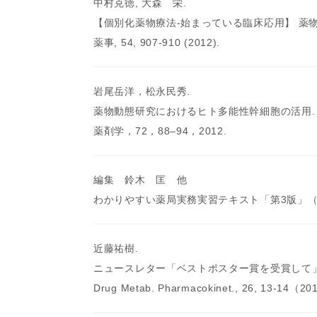
中村克徳, 大森 栄.
【個別化薬物療法-始まっている臨床応用】 薬
薬事, 54, 907-910 (2012).
岩尾岳洋，松永民秀.
薬物動態研究におけるヒト多能性幹細胞の活用.
薬剤学，72，88–94，2012.
編集 鈴木 匡 他
わかりやすい薬局実務実習テキスト「第3版」
近藤祐樹.
ニュースレター「ベストポスター賞を受賞して
Drug Metab. Pharmacokinet., 26, 13-14（2