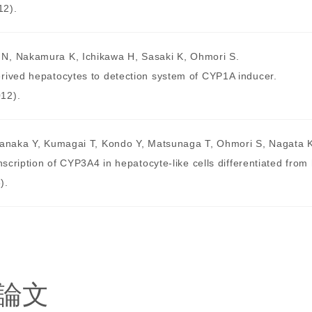
12).
N, Nakamura K, Ichikawa H, Sasaki K, Ohmori S.
rived hepatocytes to detection system of CYP1A inducer.
12).
Tanaka Y, Kumagai T, Kondo Y, Matsunaga T, Ohmori S, Nagata 
nscription of CYP3A4 in hepatocyte-like cells differentiated fro
).
論文